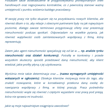
Posiadam także doświadczenie w przygotowywaniu profesjonalnych ofert
handlowych oraz negocjowaniu kontraktów, co z pewnością stanowi ważną
umiejętność z punktu widzenia każdego pracodawcy.
W swojej pracy nie tylko skupiam się na pozyskiwaniu nowych klientów, ale
również dbam o to, aby relacje z obecnymi partnerami były na jak najwyższym
poziomie, dlatego zawsze terminowo przygotowuję oferty oraz prezentuję
nieruchomości podczas spotkań. Odpowiadam na wszelkie pytania, jak
również wątpliwości osób zainteresowanych współpracą z firmą, którą
reprezentuję.
Zatem jako agent nieruchomości specjalizuję się od lat w
… np. analizie rynku
nieruchomości oraz działań konkurencji.
Potrafię w konkretny i przede
wszystkim skuteczny sposób przedstawić daną nieruchomość, aby klient
wiedział, jakie profity płyną z jej użytkowania.
Wyróżnia mnie także determinacja oraz
… (nazwa wymaganych umiejętności
wskazanych w ogłoszeniu)
. Obiekcje klientów motywują mnie do tego, aby
znaleźć rozwiązanie, które w konsekwencji przekona daną osobę do
nawiązania współpracy z firmą, w której pracuję. Praca pośrednika
nieruchomości wiąże się również z częstymi wyjazdami oraz pracą pod presją,
która nie sprawia mi trudności.
Jakie są moje najważniejsze osiągnięcia zawodowe?