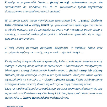
Pracując w poprzedniej firmie
… (podaj nazwę)
realizowałem swoje cele
sprzedażowe na poziomie X%, za co wielokrotnie byłem nagradzany
dodatkowymi premiami oraz wyróżnieniami.
W ostatnim czasie moim największym wyzwaniem było
… (wskaż działanie,
które zmieniło coś w Twojej firmie)
np.: przekształcenie spalonego mieszkania
w obiekt nadający się do zamieszkania. Prace nad inwestycją trwały około 3
miesięcy, a rezultat zaskoczył wszystkich. Mieszkanie sprzedało się w ciągu
tygodnia z 40% zyskiem.
Z miłą chęcią powtórzę powyższe osiągnięcia w Państwa firmie oraz
pozytywnie wpłynę na rozwój pracy w moim rejonie i nie tylko.
Każdy rodzaj pracy wiąże się ze sprzedażą, która stawia stale nowe wyzwania,
dlatego z chęcią biorę udział w szkoleniach i konferencjach tematycznych.
Ukończyłem szereg dodatkowych kursów m.in.:
… (wskaż nazwy lub obszary
szkoleń)
jak np. aranżacja wnętrz w prostych krokach. Zdobyłem także wyższe
wykształcenie na kierunku
… - Uczelni …(nazwa szkoły)
. Każde zdobyte nowe
umiejętności oraz wiedzę staram się wdrożyć w moją codzienną pracę.
Liczę na możliwość spotkania osobistego, podczas rozmowy rekrutacyjnej, aby
zaprezentować Państwu wszystkie korzyści, które płyną z zatrudnienia mnie na
stanowisku
… (nazwa stanowiska)
w Państwa firmie.
Z poważaniem,