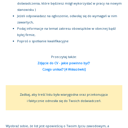
doświadczenia, które będziesz mógł wykorzystać w pracy na nowym
stanowisku )
Jeżeli odpowiadasz na ogłoszenie, odwołaj się do wymagań w nim
zawartych,
Podaj informacje na temat zakresu obowiązków w obecnej bądź
byłej firmie,
Poproś o spotkanie kwalifikacyjne
Przeczytaj także:
Zdjęcie do CV - jakie powinno być?
Czego unikać? [4 Wskazówki]
Zadbaj, aby treść listu była wiarygodna oraz przekonująca
i faktycznie odnosiła się do Twoich doświadczeń.
Wyobraź sobie, że list jest opowieścią o Twoim życiu zawodowym, a