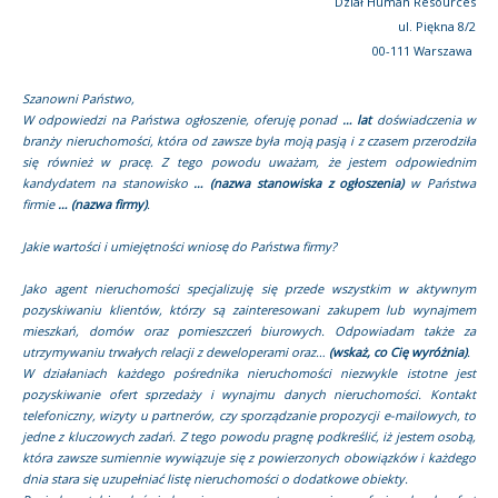
Dział Human Resources
ul. Piękna 8/2
00-111 Warszawa
Szanowni Państwo,
W odpowiedzi na Państwa ogłoszenie, oferuję ponad
… lat
doświadczenia w
branży nieruchomości, która od zawsze była moją pasją i z czasem przerodziła
się również w pracę. Z tego powodu uważam, że jestem odpowiednim
kandydatem na stanowisko
… (nazwa stanowiska z ogłoszenia)
w Państwa
firmie
… (nazwa firmy)
.
Jakie wartości i umiejętności wniosę do Państwa firmy?
Jako agent nieruchomości specjalizuję się przede wszystkim w aktywnym
pozyskiwaniu klientów, którzy są zainteresowani zakupem lub wynajmem
mieszkań, domów oraz pomieszczeń biurowych. Odpowiadam także za
utrzymywaniu trwałych relacji z deweloperami oraz…
(wskaż, co Cię wyróżnia)
.
W działaniach każdego pośrednika nieruchomości niezwykle istotne jest
pozyskiwanie ofert sprzedaży i wynajmu danych nieruchomości. Kontakt
telefoniczny, wizyty u partnerów, czy sporządzanie propozycji e-mailowych, to
jedne z kluczowych zadań. Z tego powodu pragnę podkreślić, iż jestem osobą,
która zawsze sumiennie wywiązuje się z powierzonych obowiązków i każdego
dnia stara się uzupełniać listę nieruchomości o dodatkowe obiekty.