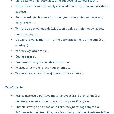
Moje czteroletnie doświadczenie zdobyte na stanowiskach…
Studia magisterskie pozwoliły mi na zdobycie teoretycznej wiedzy z
zakresu…
Podczas odbytych szkoleń poszerzyłem swoją wiedzę z zakresu,
dzięki czemu…
W miarę zdobywanego doświadczenia zakres moich obowiązków
poszerzał się o…
Do zaoferowania mam: (4- letnie doświadczenie…, umiejętność…,
wiedzę…)
W pracy wykazałem się…
Cechuje mnie…
Pracowałam w tym zawodzie blisko 5 lat…
W ciągu 3 lat mojej pracy nauczyłem się…
W swojej pracy zawodowej miałem do czynienia z…
Zakończenie:
Jeśli zainteresuje Państwa moja kandydatura, z przyjemnością
dopełnię prezentacji podczas rozmowy kwalifikacyjnej.
Chętnie stawię się na spotkanie rekrutacyjne w dogodnym dla
Państwa miejscu i terminie, na kórym będę miał możliwość osobiście