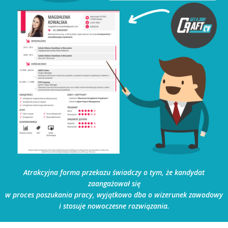
Atrakcyjna forma przekazu świadczy o tym, że kandydat
zaangażował się
w proces poszukania pracy, wyjątkowo dba o wizerunek zawodowy
i stosuje nowoczesne rozwiązania.