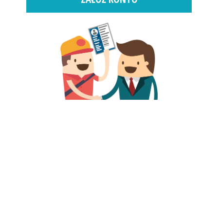
FAQ
WZORY CV
KONTAKT
KREATOR CV - JAK DZIAŁA?
REGULAMIN
RODZAJE PAKIETÓW